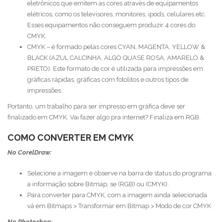
eletrônicos que emitem as cores através de equipamentos
elétricos, como os televisores, monitores, ipods, celulares etc.
Esses equipamentos não conseguem produzir 4 cores do
CMYK.
CMYK – é formado pelas cores CYAN, MAGENTA, YELLOW &
BLACK (AZUL CALCINHA, ALGO QUASE ROSA, AMARELO &
PRETO). Este formato de cor é utilizada para impressões em
gráficas rápidas, gráficas com fotolitos e outros tipos de
impressões.
Portanto, um trabalho para ser impresso em gráfica deve ser
finalizado em CMYK. Vai fazer algo pra internet? Finaliza em RGB.
COMO CONVERTER EM CMYK
No CorelDraw:
Selecione a imagem e observe na barra de status do programa
a informação sobre Bitmap, se (RGB) ou (CMYK).
Para converter para CMYK, com a imagem ainda selecionada
vá em Bitmaps > Transformar em Bitmap > Modo de cor CMYK
No Photoshop: