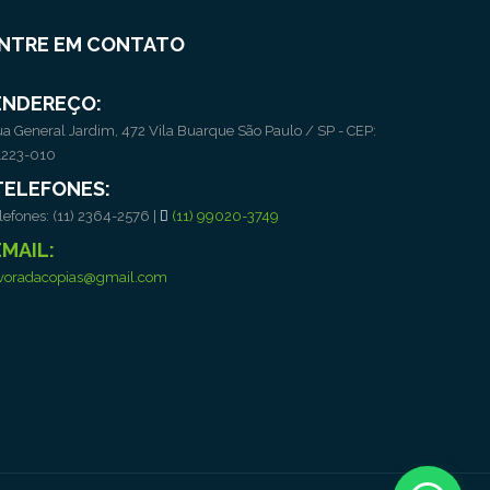
NTRE EM CONTATO
ENDEREÇO:
a General Jardim, 472 Vila Buarque São Paulo / SP - CEP:
1223-010
TELEFONES:
lefones: (11) 2364-2576 |
(11) 99020-3749
EMAIL:
voradacopias@gmail.com